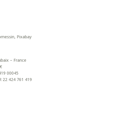
messin, Pixabay
ubaix – France
 €
 419 00045
R 22 424 761 419